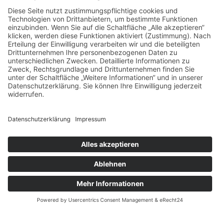
Wir über uns
Ihr Partner für schlüsselfertige
Bauprojekte
Die Hubert Mees SF-Bau GmbH bietet Ihnen
individuelle Lösungen für Neubauprojekte und
Umbauten im Bestand – von der Projektentwicklung bis
zur bezugsfertigen Übergabe. Ob private, gewerbliche
oder kommunale Objekte – wir realisieren Ihr
Bauvorhaben zuverlässig und termingerecht.
Als erfahrener Generalunternehmer, Totalunternehmer,
Projektentwickler, Bauträger und Investor sind wir in